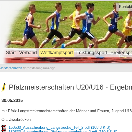
Kontak
Start
Verband
Wettkampfsport
Leistungssport
Breitenspo
Navigation überspringen
Meisterschaften
Veranstaltungsanzeige
Pfalzmeisterschaften U20/U16 - Ergebni
30.05.2015
mit Pfalz-Langstreckenmeisterschaften der Männer und Frauen, Jugend U1
Ort: Zweibrücken
150530_Ausschreibung_Langstrecke_Teil_2.pdf
(108,3 KiB)
150530_Ausschreibung_Pfalzmeisterschaften_2.pdf
(110,5 KiB)