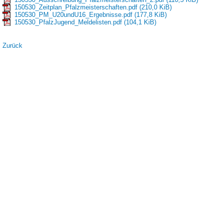
150530_Zeitplan_Pfalzmeisterschaften.pdf
(210,0 KiB)
150530_PM_U20undU16_Ergebnisse.pdf
(177,8 KiB)
150530_PfalzJugend_Meldelisten.pdf
(104,1 KiB)
Zurück