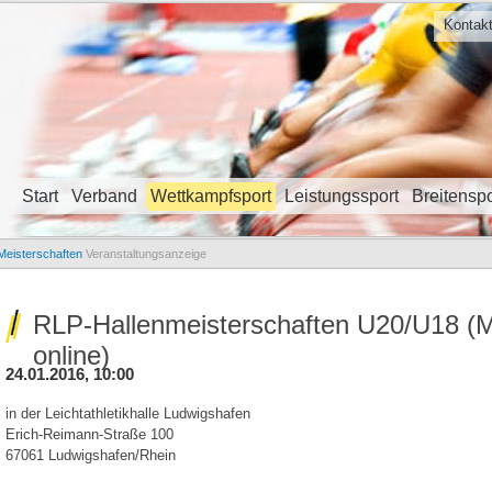
Kontak
Start
Verband
Wettkampfsport
Leistungssport
Breitenspo
Navigation überspringen
Meisterschaften
Veranstaltungsanzeige
RLP-Hallenmeisterschaften U20/U18 (M
online)
24.01.2016, 10:00
in der Leichtathletikhalle Ludwigshafen
Erich-Reimann-Straße 100
67061 Ludwigshafen/Rhein