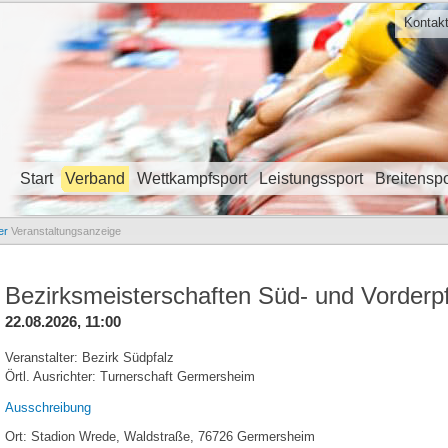
Kontak
Start
Verband
Wettkampfsport
Leistungssport
Breitenspo
Navigation überspringen
er
Veranstaltungsanzeige
Bezirksmeisterschaften Süd- und Vorderp
22.08.2026, 11:00
Veranstalter: Bezirk Südpfalz
Örtl. Ausrichter: Turnerschaft Germersheim
Ausschreibung
Ort: Stadion Wrede, Waldstraße, 76726 Germersheim