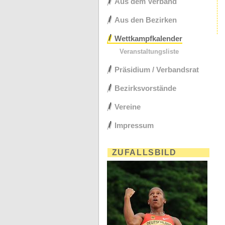
Aus dem Verband
Aus den Bezirken
Wettkampfkalender
Veranstaltungsliste
Präsidium / Verbandsrat
Bezirksvorstände
Vereine
Impressum
ZUFALLSBILD