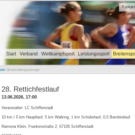
Kontak
Start
Verband
Wettkampfsport
Leistungssport
Breitenspo
Navigation überspringen
nder
Veranstaltungsanzeige
28. Rettichfestlauf
13.06.2026, 17:00
Veranstalter: LC Schifferstadt
10 km / 5 km Hauptlauf; 5 km Walking; 1 km Schülerlauf; 0,5 Bambinilauf
Ramona Klein, Frankenstraße 2, 67105 Schifferstadt