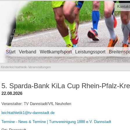
Kontak
Start
Verband
Wettkampfsport
Leistungssport
Breitenspo
Navigation überspringen
Kinderleichtathletik-Veranstaltungen
5. Sparda-Bank KiLa Cup Rhein-Pfalz-Kre
22.08.2026
Veranstalter: TV Dannstadt/VfL Neuhofen
leichtathletik1@tv-dannstadt.de
Termine - News & Termine | Turnvereinigung 1888 e.V. Dannstadt