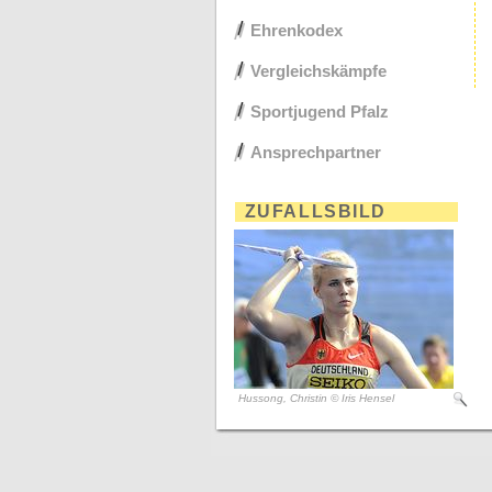
Ehrenkodex
Vergleichskämpfe
Sportjugend Pfalz
Ansprechpartner
ZUFALLSBILD
Hussong, Christin © Iris Hensel