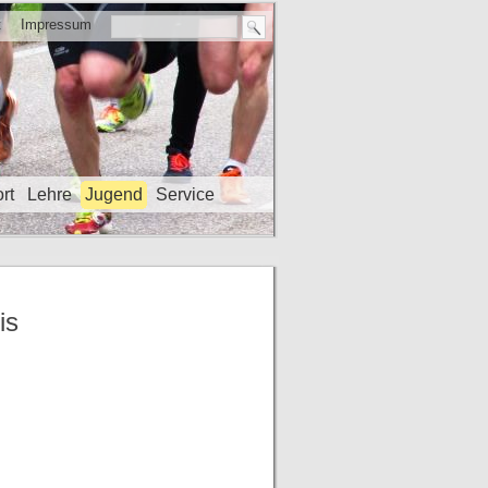
t
Impressum
rt
Lehre
Jugend
Service
is