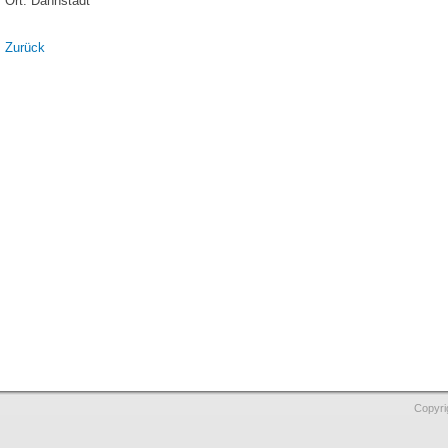
Ort: Dannstadt
Zurück
Copyri