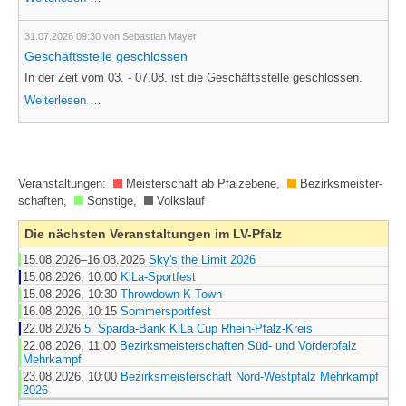
interpersonaler
Gewalt
31.07.2026 09:30
von Sebastian Mayer
/
Geschäftsstelle geschlossen
PSG
In der Zeit vom 03. - 07.08. ist die Geschäftsstelle geschlossen.
Geschäftsstelle
Weiterlesen …
geschlossen
Veranstaltungen:
Meisterschaft ab Pfalz­ebene,
Bezirks­meister­
schaften,
Sonstige,
Volkslauf
Die nächsten Veranstaltungen im LV-Pfalz
15.08.2026–16.08.2026
Sky's the Limit 2026
15.08.2026, 10:00
KiLa-Sportfest
15.08.2026, 10:30
Throwdown K-Town
16.08.2026, 10:15
Sommersportfest
22.08.2026
5. Sparda-Bank KiLa Cup Rhein-Pfalz-Kreis
22.08.2026, 11:00
Bezirksmeisterschaften Süd- und Vorderpfalz
Mehrkampf
23.08.2026, 10:00
Bezirksmeisterschaft Nord-Westpfalz Mehrkampf
2026