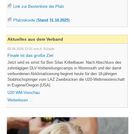
Link zur Bestenliste der Pfalz
Pfalzrekorde (
Stand 31.10.2025
)
Aktuelles aus dem Verband
05.08.2026 12:01
von A. Schade
Finale ist das große Ziel
Jetzt wird es ernst für Ben Silas Kribelbauer. Nach Abschluss des
zehntägigen DLV-Vorbereitungscamps in Monmouth und der damit
verbundenen Akklimatisierung beginnt heute für den 18-jährigen
Stabhochspringer vom LAZ Zweibrücken die U20-Weltmeisterschaft
in Eugene/Oregon (USA).
U20 WM-Vorschau
Finale
Weiterlesen …
ist
das
große
Ziel