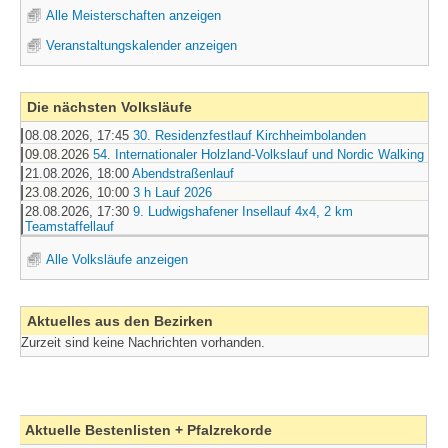
Navigation
Alle Meisterschaften anzeigen
überspringen
Veranstaltungskalender anzeigen
Die nächsten Volksläufe
08.08.2026, 17:45
30. Residenzfestlauf Kirchheimbolanden
09.08.2026
54. Internationaler Holzland-Volkslauf und Nordic Walking
21.08.2026, 18:00
Abendstraßenlauf
23.08.2026, 10:00
3 h Lauf 2026
28.08.2026, 17:30
9. Ludwigshafener Insellauf 4x4, 2 km
Teamstaffellauf
Navigation
Alle Volksläufe anzeigen
überspringen
Aktuelles aus den Bezirken
Zurzeit sind keine Nachrichten vorhanden.
Aktuelle Bestenlisten + Pfalzrekorde