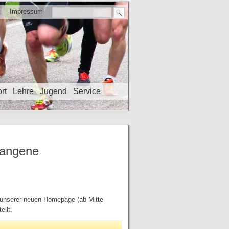
t
Impressum
rt
Lehre
Jugend
Service
gangene
g unserer neuen Homepage (ab Mitte
ellt.