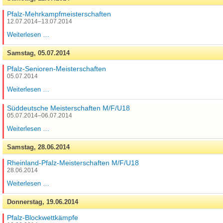
Pfalz-Mehrkampfmeisterschaften
12.07.2014–13.07.2014
Pfalz-
Weiterlesen …
Mehrkampfmeisterschaften
Samstag,
05.07.2014
Pfalz-Senioren-Meisterschaften
05.07.2014
Pfalz-
Weiterlesen …
Senioren-
Meisterschaften
Süddeutsche Meisterschaften M/F/U18
05.07.2014–06.07.2014
Süddeutsche
Weiterlesen …
Meisterschaften
M/F/U18
Samstag,
28.06.2014
Rheinland-Pfalz-Meisterschaften M/F/U18
28.06.2014
Rheinland-
Weiterlesen …
Pfalz-
Meisterschaften
Donnerstag,
19.06.2014
M/F/U18
Pfalz-Blockwettkämpfe