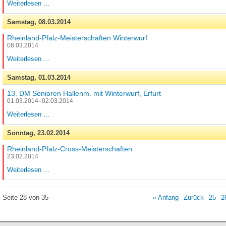
Pfalz-
Weiterlesen …
Marathon-
Meisterschaften
Samstag,
08.03.2014
Rheinland-Pfalz-Meisterschaften Winterwurf
08.03.2014
Rheinland-
Weiterlesen …
Pfalz-
Meisterschaften
Samstag,
01.03.2014
Winterwurf
13. DM Senioren Hallenm. mit Winterwurf, Erfurt
01.03.2014–02.03.2014
13.
Weiterlesen …
DM
Senioren
Sonntag,
23.02.2014
Hallenm.
mit
Rheinland-Pfalz-Cross-Meisterschaften
Winterwurf,
23.02.2014
Erfurt
Rheinland-
Weiterlesen …
Pfalz-
Cross-
Meisterschaften
Seite 28 von 35
« Anfang
Zurück
25
2