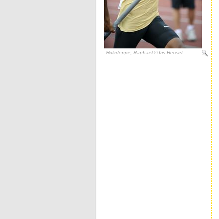
Holzdeppe, Raphael © Iris Hensel