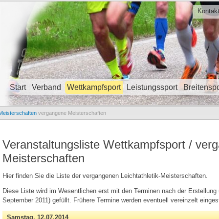
Kontak
Start
Verband
Wettkampfsport
Leistungssport
Breitenspo
Navigation überspringen
Meisterschaften
vergangene Meisterschaften
Veranstaltungsliste Wettkampfsport / ver
Meisterschaften
Hier finden Sie die Liste der vergangenen Leichtathletik-Meisterschaften.
Diese Liste wird im Wesentlichen erst mit den Terminen nach der Erstellun
September 2011) gefüllt. Frühere Termine werden eventuell vereinzelt eingest
Samstag,
12.07.2014