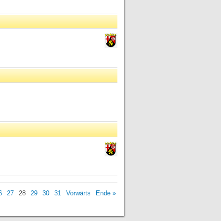
6
27
28
29
30
31
Vorwärts
Ende »