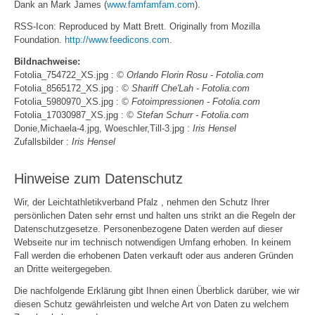
Dank an Mark James (
www.famfamfam.com
).
RSS-Icon: Reproduced by Matt Brett. Originally from Mozilla
Foundation.
http://www.feedicons.com
.
Bildnachweise:
Fotolia_754722_XS.jpg :
© Orlando Florin Rosu - Fotolia.com
Fotolia_8565172_XS.jpg :
© Shariff Che'Lah - Fotolia.com
Fotolia_5980970_XS.jpg :
© Fotoimpressionen - Fotolia.com
Fotolia_17030987_XS.jpg :
© Stefan Schurr - Fotolia.com
Donie,Michaela-4.jpg, Woeschler,Till-3.jpg :
Iris Hensel
Zufallsbilder :
Iris Hensel
Hinweise zum Datenschutz
Wir, der Leichtathletikverband Pfalz , nehmen den Schutz Ihrer
persönlichen Daten sehr ernst und halten uns strikt an die Regeln der
Datenschutzgesetze. Personenbezogene Daten werden auf dieser
Webseite nur im technisch notwendigen Umfang erhoben. In keinem
Fall werden die erhobenen Daten verkauft oder aus anderen Gründen
an Dritte weitergegeben.
Die nachfolgende Erklärung gibt Ihnen einen Überblick darüber, wie wir
diesen Schutz gewährleisten und welche Art von Daten zu welchem