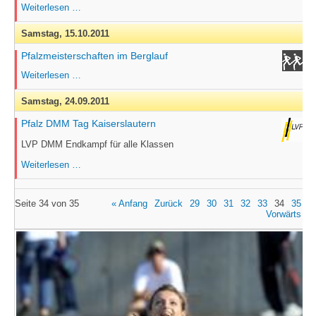
Pfalz-
Weiterlesen …
Jugend-
Hallenmeisterschaften
Samstag,
15.10.2011
Pfalzmeisterschaften im Berglauf
Pfalzmeisterschaften
Weiterlesen …
im
Berglauf
Samstag,
24.09.2011
Pfalz DMM Tag Kaiserslautern
LVP DMM Endkampf für alle Klassen
Pfalz
Weiterlesen …
DMM
Tag
Kaiserslautern
Seite 34 von 35
« Anfang
Zurück
29
30
31
32
33
34
35
Vorwärts