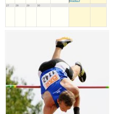
Waldlauf
27
28
29
30