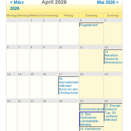
April 2026
< März
Mai 2026 >
2026
Mo
ntag
Di
enstag
Mi
ttwoch
Do
nnerstag
Fr
eitag
Sa
mstag
So
nntag
1
2
3
4
5
Flugplatzlauf
6
7
8
9
10
11
12
14.
Marathon
Deutsche
Weinstrasse
13
14
15
16
17
18
19
36.
Internationaler
Volkslauf
Rund um den
Ohmbachsee
20
21
22
23
24
25
26
7.
27. Energie-
Donnersbergtrail
Südwest
Cup, 50.
31. Bad
Landauer
Dürkheimer
Volkslauf
Leichtathletik-
Meeting
14. Harthäuser