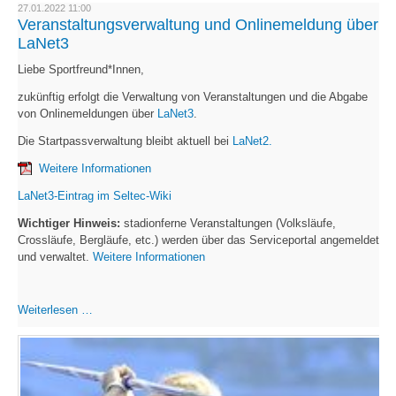
Bestenliste
27.01.2022 11:00
Veranstaltungsverwaltung und Onlinemeldung über
LaNet3
Liebe Sportfreund*Innen,
zukünftig erfolgt die Verwaltung von Veranstaltungen und die Abgabe
von Onlinemeldungen über
LaNet3
.
Die Startpassverwaltung bleibt aktuell bei
LaNet2.
Weitere Informationen
LaNet3-Eintrag im Seltec-Wiki
Wichtiger Hinweis:
stadionferne Veranstaltungen (Volksläufe,
Crossläufe, Bergläufe, etc.) werden über das Serviceportal angemeldet
und verwaltet.
Weitere Informationen
Veranstaltungsverwaltung
Weiterlesen …
und
Onlinemeldung
über
LaNet3