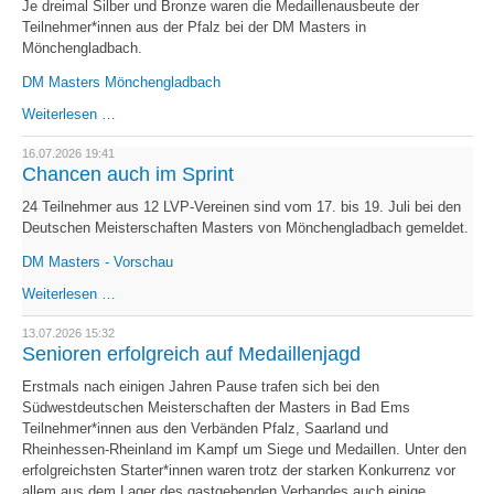
Je dreimal Silber und Bronze waren die Medaillenausbeute der
Teilnehmer*innen aus der Pfalz bei der DM Masters in
Mönchengladbach.
DM Masters Mönchengladbach
Sechsmal
Weiterlesen …
Edelmetall
für
16.07.2026 19:41
LV
Chancen auch im Sprint
Pfalz
24 Teilnehmer aus 12 LVP-Vereinen sind vom 17. bis 19. Juli bei den
Deutschen Meisterschaften Masters von Mönchengladbach gemeldet.
DM Masters - Vorschau
Chancen
Weiterlesen …
auch
im
13.07.2026 15:32
Sprint
Senioren erfolgreich auf Medaillenjagd
Erstmals nach einigen Jahren Pause trafen sich bei den
Südwestdeutschen Meisterschaften der Masters in Bad Ems
Teilnehmer*innen aus den Verbänden Pfalz, Saarland und
Rheinhessen-Rheinland im Kampf um Siege und Medaillen. Unter den
erfolgreichsten Starter*innen waren trotz der starken Konkurrenz vor
allem aus dem Lager des gastgebenden Verbandes auch einige