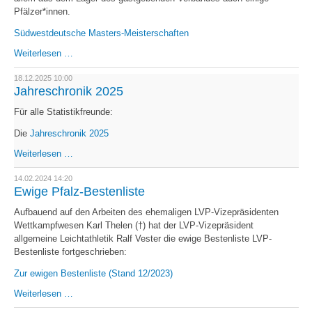
Pfälzer*innen.
Südwestdeutsche Masters-Meisterschaften
Senioren
Weiterlesen …
erfolgreich
auf
18.12.2025 10:00
Medaillenjagd
Jahreschronik 2025
Für alle Statistikfreunde:
Die
Jahreschronik 2025
Jahreschronik
Weiterlesen …
2025
14.02.2024 14:20
Ewige Pfalz-Bestenliste
Aufbauend auf den Arbeiten des ehemaligen LVP-Vizepräsidenten
Wettkampfwesen Karl Thelen (†) hat der LVP-Vizepräsident
allgemeine Leichtathletik Ralf Vester die ewige Bestenliste LVP-
Bestenliste fortgeschrieben:
Zur ewigen Bestenliste (Stand 12/2023)
Ewige
Weiterlesen …
Pfalz-