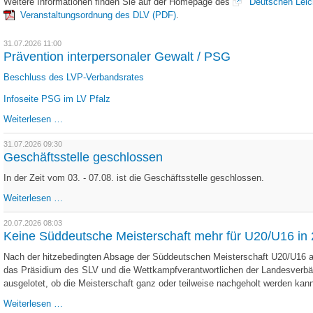
Weitere Informationen finden Sie auf der Homepage des
Deutschen Leich
Veranstaltungsordnung des DLV (PDF)
.
31.07.2026 11:00
Prävention interpersonaler Gewalt / PSG
Beschluss des LVP-Verbandsrates
Infoseite PSG im LV Pfalz
Prävention
Weiterlesen …
interpersonaler
Gewalt
31.07.2026 09:30
/
Geschäftsstelle geschlossen
PSG
In der Zeit vom 03. - 07.08. ist die Geschäftsstelle geschlossen.
Geschäftsstelle
Weiterlesen …
geschlossen
20.07.2026 08:03
Keine Süddeutsche Meisterschaft mehr für U20/U16 in
Nach der hitzebedingten Absage der Süddeutschen Meisterschaft U20/U16 am
das Präsidium des SLV und die Wettkampfverantwortlichen der Landesverbä
ausgelotet, ob die Meisterschaft ganz oder teilweise nachgeholt werden kann
Keine
Weiterlesen …