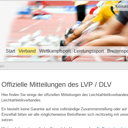
Kontak
Start
Verband
Wettkampfsport
Leistungssport
Breitenspo
Navigation überspringen
ngen
Offizielle Mitteilungen des LVP / DLV
Hier finden Sie einige der offiziellen Mitteilungen des Leichtathletikverband
Leichtathletikverbandes.
Es besteht keine Garantie auf eine vollständige Zusammenstellung oder auf 
Einzelfall bitten wir alle möglicherweise Betroffenen sich rechtzeitig mit uns
setzen.