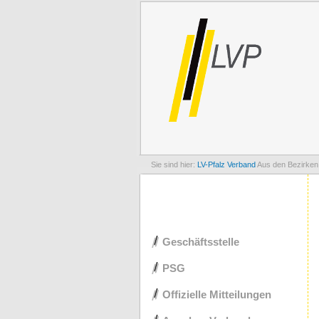
LV-Pfalz
Verband
Aus den Bezirken
Navigation
Geschäftsstelle
überspringen
PSG
Offizielle Mitteilungen